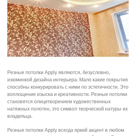
10
≈
4290
2
м
руб.
5
99
Ориентировочная площадь Вашего потолка
Подобрать исполнителя
Резные потолки Apply являются, безусловно,
изюминкой дизайна интерьера. Мало какие покрытия
способны конкурировать с ними по эстетичности. Это
воплощение изыска и креативности. Резные потолки
становятся олицетворением художественных
натяжных полотен, это символ творческой натуры их
владельца.
Резные потолки Apply всегда яркий акцент в любом